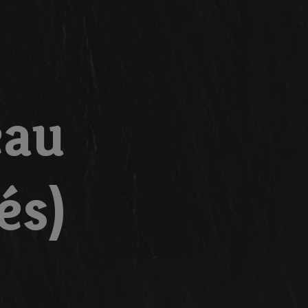
eau
és)