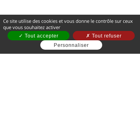
Ce site utilise des cookies et vous donne le contrôle sur ceux
que vous souhaitez activer
Tout accepter
Tout refuser
Personnaliser
Mentions légales
CGV
Gestion des cookies
Plan du site
Contact
CGU
Protection des données
Informations sur les cookies
Paiement sécurisé
Site internet financé avec le