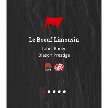
du
Le Boeuf Limousin
Le Li
n
Label Rouge
Blason Prestige
Bl