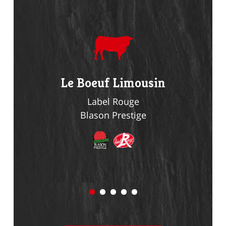
du
Le Boeuf Limousin
Le Li
n
Label Rouge
Blason Prestige
Bl