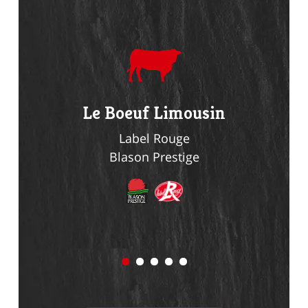
du
Le Boeuf Limousin
Le Li
n
Label Rouge
Blason Prestige
Bl