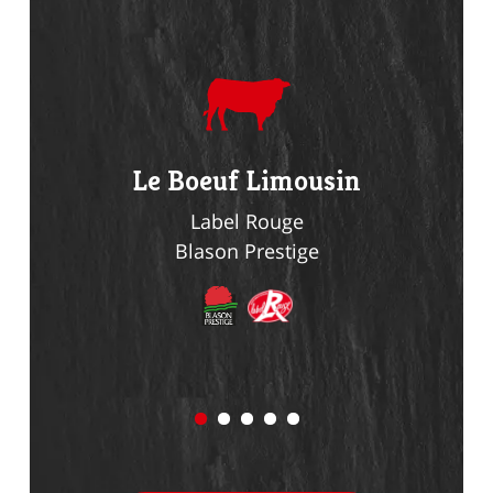
du
Le Boeuf Limousin
Le Li
n
Label Rouge
Blason Prestige
Bl