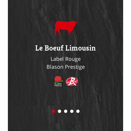
du
Le Boeuf Limousin
Le Li
n
Label Rouge
Blason Prestige
Bl