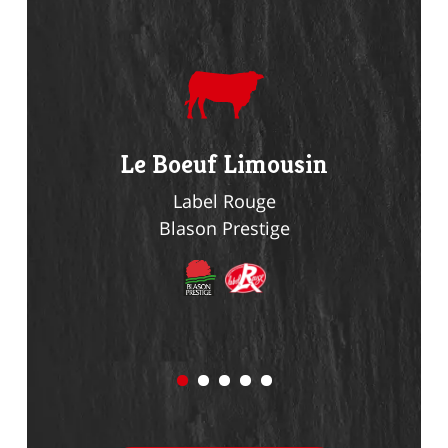
du
Le Boeuf Limousin
Le Li
n
Label Rouge
Blason Prestige
Bl