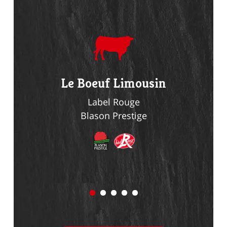
du
Le Boeuf Limousin
Le Li
n
Label Rouge
Blason Prestige
Bl