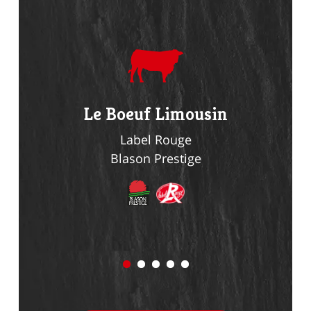
du
Le Boeuf Limousin
Le Li
n
Label Rouge
Blason Prestige
Bl