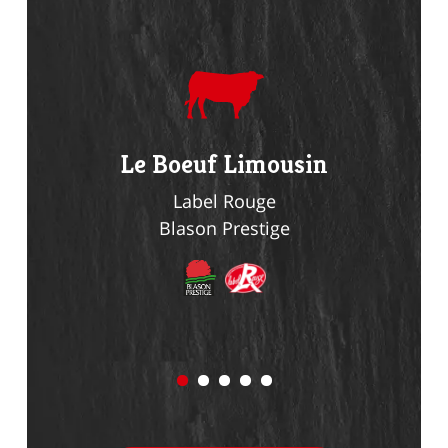
du
Le Boeuf Limousin
Le Li
n
Label Rouge
Blason Prestige
Bl