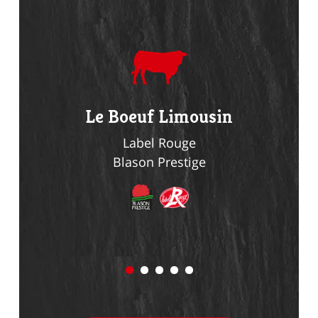
du
Le Boeuf Limousin
Le Li
n
Label Rouge
Blason Prestige
Bl